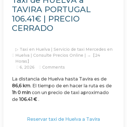
Taxi de HUELVA a
TAVIRA PORTUGAL
106.41€ | PRECIO
CERRADO
▷ Taxi en Huelva | Servicio de taxi Mercedes en
Huelva | Consulte Precios Online | →【24
Horas】
6, 2026
Comments
La distancia de Huelva hasta Tavira es de
86,6 km
. El tiempo de en hacer la ruta es de
1h 0 min
con un precio de taxi aproximado
de
106.41 €
.
Reservar taxi de Huelva a Tavira
106.41€
Reservar