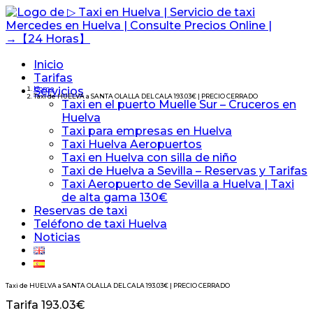
Inicio
Tarifas
Servicios
Home
Taxi de HUELVA a SANTA OLALLA DEL CALA 193.03€ | PRECIO CERRADO
Taxi en el puerto Muelle Sur – Cruceros en
Huelva
Taxi para empresas en Huelva
Taxi Huelva Aeropuertos
Taxi en Huelva con silla de niño
Taxi de Huelva a Sevilla – Reservas y Tarifas
Taxi Aeropuerto de Sevilla a Huelva | Taxi
de alta gama 130€
Reservas de taxi
Teléfono de taxi Huelva
Noticias
Taxi de HUELVA a SANTA OLALLA DEL CALA 193.03€ | PRECIO CERRADO
Tarifa 193.03€