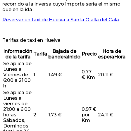
recorrido a la inversa cuyo importe sería el mismo
que en la ida .
Reservar un taxi de Huelva a Santa Olalla del Cala
Tarifas de taxi en Huelva
Información
Bajada de
Hora de
Tarifa
Precio
de la tarifa
bandera
Inicio
espera
Hora
Se aplica de
Lunes a
0.77
Viernes de
1
1.49 €
20.11 €
€ Km
6:00 a 21:00
h
Se aplica de
Lunes a
viernes de
21:00 a 6:00
0.97 €
horas.
2
1.73 €
por
24.11 €
Sábados,
Km
Domingos,