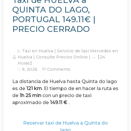
QUINTA DO LAGO,
PORTUGAL 149.11€ |
PRECIO CERRADO
▷ Taxi en Huelva | Servicio de taxi Mercedes en
Huelva | Consulte Precios Online | →【24
Horas】
9, 2026
Comments
La distancia de Huelva hasta Quinta do lago
es de
121 km
. El tiempo de en hacer la ruta es
de
1h 25 min
con un precio de taxi
aproximado de
149.11 €
.
Reservar taxi de Huelva a Quinta do
149.11€
Reservar
lago