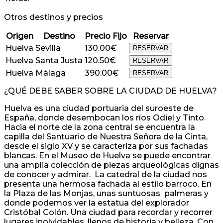
Otros destinos y precios
Origen
Destino
Precio Fijo
Reservar
Huelva
Sevilla
130.00€
RESERVAR
Huelva
Santa Justa
120.50€
RESERVAR
Huelva
Málaga
390.00€
RESERVAR
¿QUÉ DEBE SABER SOBRE LA CIUDAD DE HUELVA?
Huelva es una ciudad portuaria del suroeste de
España, donde desembocan los ríos Odiel y Tinto.
Hacia el norte de la zona central se encuentra la
capilla del Santuario de Nuestra Señora de la Cinta,
desde el siglo XV y se caracteriza por sus fachadas
blancas. En el Museo de Huelva se puede encontrar
una amplia colección de piezas arqueológicas dignas
de conocer y admirar. La catedral de la ciudad nos
presenta una hermosa fachada al estilo barroco. En
la Plaza de las Monjas, unas suntuosas palmeras y
donde podemos ver la estatua del explorador
Cristóbal Colón. Una ciudad para recordar y recorrer
lugares inolvidables, llenos de historia y belleza. Con