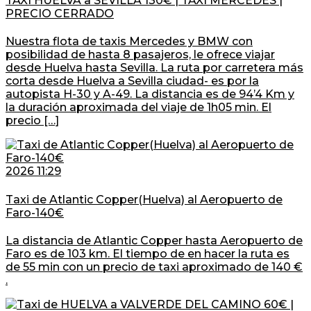
TAXI HUELVA a SEVILLA 130€ | TAXI MERCEDES |
PRECIO CERRADO
Nuestra flota de taxis Mercedes y BMW con
posibilidad de hasta 8 pasajeros, le ofrece viajar
desde Huelva hasta Sevilla. La ruta por carretera más
corta desde Huelva a Sevilla ciudad- es por la
autopista H-30 y A-49. La distancia es de 94’4 Km y
la duración aproximada del viaje de 1h05 min. El
precio […]
2026 11:29
Taxi de Atlantic Copper(Huelva) al Aeropuerto de
Faro-140€
La distancia de Atlantic Copper hasta Aeropuerto de
Faro es de 103 km. El tiempo de en hacer la ruta es
de 55 min con un precio de taxi aproximado de 140 €
.