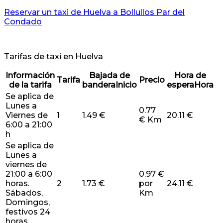
Reservar un taxi de Huelva a Bollullos Par del
Condado
Tarifas de taxi en Huelva
Información
Bajada de
Hora de
Tarifa
Precio
de la tarifa
bandera
Inicio
espera
Hora
Se aplica de
Lunes a
0.77
Viernes de
1
1.49 €
20.11 €
€ Km
6:00 a 21:00
h
Se aplica de
Lunes a
viernes de
21:00 a 6:00
0.97 €
horas.
2
1.73 €
por
24.11 €
Sábados,
Km
Domingos,
festivos 24
horas.